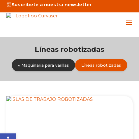
Ir
Suscríbete a nuestra newsletter
al
contenido
Líneas robotizadas
Maq
« Maquinaria para varillas
Líneas robotizadas
Ser
Emp
Not
C
Abrir barra de herramienta