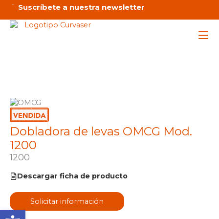
Ir
Suscríbete a nuestra newsletter
al
contenido
Maq
Ser
Dobladora de levas OMCG Mod.
Emp
1200
Not
1200
Descargar ficha de producto
Solicitar información
C
Abrir barra de herramienta