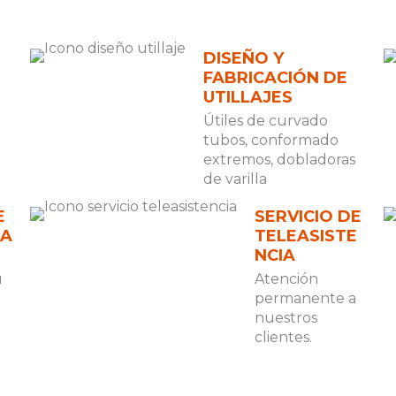
DISEÑO Y
FABRICACIÓN DE
UTILLAJES
Útiles de curvado
tubos, conformado
extremos, dobladoras
de varilla
E
SERVICIO DE
IA
TELEASISTE
NCIA
s
u
Atención
permanente a
nuestros
clientes.