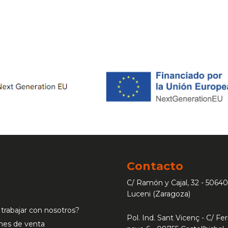
Contacto
C/ Ramón y Cajal, 32 - 50640
Luceni (Zaragoza)
 trabajar con nosotros?
Pol. Ind. Sant Vicenç - C/ Ferr
nes de venta