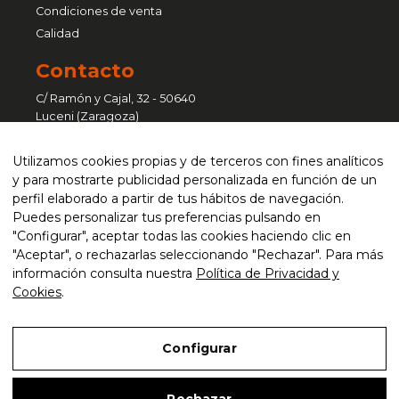
Condiciones de venta
Calidad
Contacto
C/ Ramón y Cajal, 32 - 50640
Luceni (Zaragoza)
Pol. Ind. Sant Vicenç - C/ Ferralla, 41
Utilizamos cookies propias y de terceros con fines analíticos
nave 6 - 08755 Castellbisbal
y para mostrarte publicidad personalizada en función de un
(Barcelona)
perfil elaborado a partir de tus hábitos de navegación.
Puedes personalizar tus preferencias pulsando en
atencionalcliente@curvaser.com
"Configurar", aceptar todas las cookies haciendo clic en
"Aceptar", o rechazarlas seleccionando "Rechazar". Para más
+34 976 651 333 / 93 635 76 50
información consulta nuestra
Política de Privacidad y
CONTACTAR
Cookies
.
Legal
Configurar
Accesibilidad
Mapa web