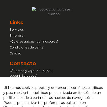
Links
Servicios
Empresa
¿Quieres trabajar con nosotros?
Condiciones de venta
Calidad
Contacto
C/ Ramón y Cajal, 32 - 50640
Luceni (Zaragoza)
Pol. Ind. Sant Vicenç - C/ Ferralla, 41
Utilizamos cookies propias y de terceros con fines analíticos
nave 6 - 08755 Castellbisbal
y para mostrarte publicidad personalizada en función de un
(Barcelona)
perfil elaborado a partir de tus hábitos de navegación.
Puedes personalizar tus preferencias pulsando en
atencionalcliente@curvaser.com