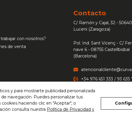
Contacto
C/ Ramón y Cajal, 32 - 50640
Luceni (Zaragoza)
 trabajar con nosotros?
Pol. Ind. Sant Vicenç - C/ Ferr
nes de venta
nave 6 - 08755 Castellbisbal
(Barcelona)
atencionalcliente@curv
+34 976 651 333 / 93 635
íticos y para mostrarte publicidad personalizada
CONTACTAR
os de navegación. Puedes personalizar tus
 cookies haciendo clic en "Aceptar", o
Config
ación consulta nuestra
Política de Privacidad y
Copyright © 2026 Curvaser
Aviso Legal
Política de Privacidad y Cookies
Configurar