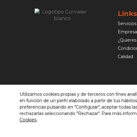
Links
Servicios
Empresa
¿Quieres
Condicio
Calidad
Utilizamos cookies propias y de terceros con fines anal
en función de un perfil elaborado a partir de tus hábit
preferencias pulsando en "Configurar", aceptar todas las
rechazarlas seleccionando "Rechazar". Para más inform
Cookies
.