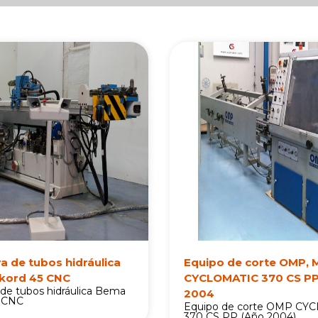
P
P
P
P
a
a
a
a
g
g
g
g
e
e
e
e
s
a de tubos hidráulica
Equipo de corte OMP, 
kord 45 CNC
CYCLOMATIC 370 CS PP
de tubos hidráulica Bema
2004
 CNC
Equipo de corte OMP CY
370 CS PP (Año 2004)