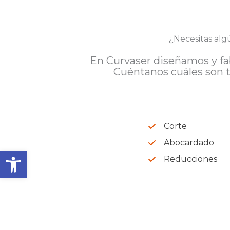
¿Necesitas alg
En Curvaser diseñamos y fab
Cuéntanos cuáles son t
Corte
Abocardado
Abrir barra de herramienta
Reducciones