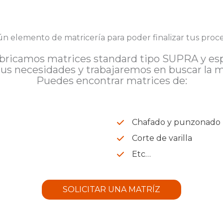
ún elemento de matricería para poder finalizar tus proce
ricamos matrices standard tipo SUPRA y espec
us necesidades y trabajaremos en buscar la mej
Puedes encontrar matrices de:
Chafado y punzonado
Corte de varilla
s
Etc…
SOLICITAR UNA MATRÍZ