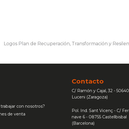
Contacto
C/ Ramón y Cajal, 32 - 50640
Luceni (Zaragoza)
 trabajar con nosotros?
Pol. Ind. Sant Vicenç - C/ Ferr
nes de venta
nave 6 - 08755 Castellbisbal
(Barcelona)