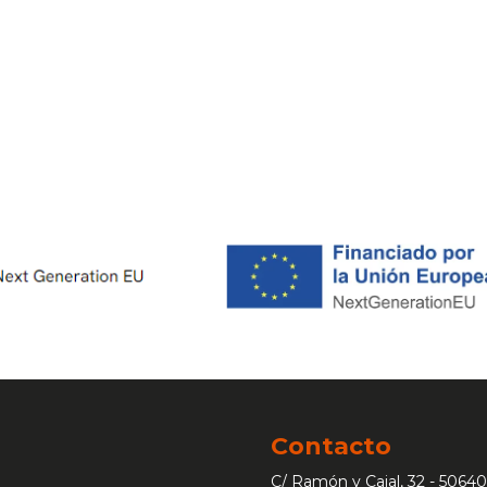
Contacto
C/ Ramón y Cajal, 32 - 50640