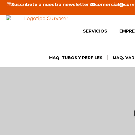
Ir
Suscríbete a nuestra newsletter
comercial@curv
al
contenido
SERVICIOS
EMPRE
|
MAQ. TUBOS Y PERFILES
MAQ. VAR