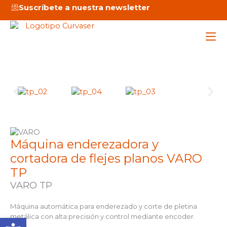
Ir
Suscríbete a nuestra newsletter
al
contenido
Maq
Ser
Emp
Máquina enderezadora y
cortadora de flejes planos VARO
Not
TP
VARO TP
Máquina automática para enderezado y corte de pletina
C
Abrir barra de herramienta
metálica con alta precisión y control mediante encoder.