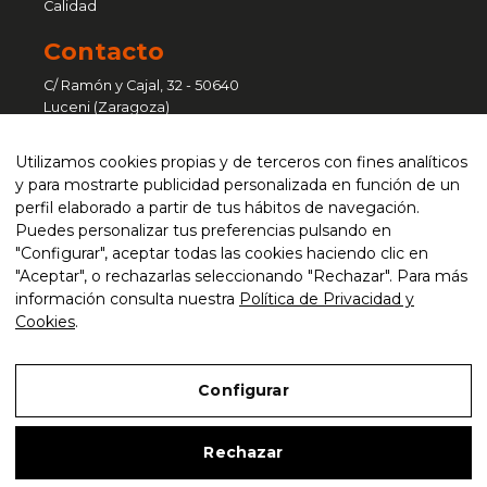
Calidad
Contacto
C/ Ramón y Cajal, 32 - 50640
Luceni (Zaragoza)
Pol. Ind. Sant Vicenç - C/ Ferralla, 41
Utilizamos cookies propias y de terceros con fines analíticos
nave 6 - 08755 Castellbisbal
y para mostrarte publicidad personalizada en función de un
(Barcelona)
perfil elaborado a partir de tus hábitos de navegación.
Puedes personalizar tus preferencias pulsando en
atencionalcliente@curvaser.com
"Configurar", aceptar todas las cookies haciendo clic en
"Aceptar", o rechazarlas seleccionando "Rechazar". Para más
+34 976 651 333 / 93 635 76 50
información consulta nuestra
Política de Privacidad y
CONTACTAR
Cookies
.
Legal
Configurar
Accesibilidad
Mapa web
Rechazar