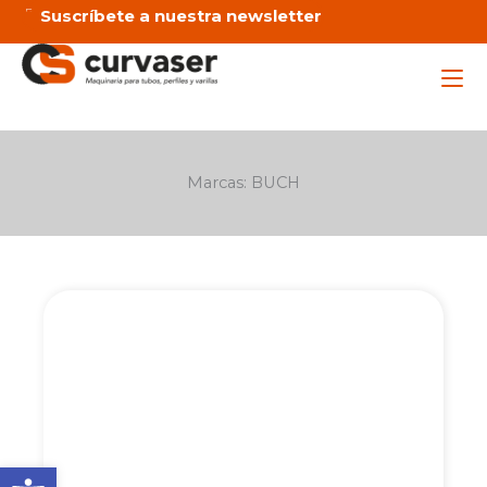
Ir
Suscríbete a nuestra newsletter
al
contenido
Maq
Marcas: BUCH
Ser
Emp
Not
C
Abrir barra de herramienta