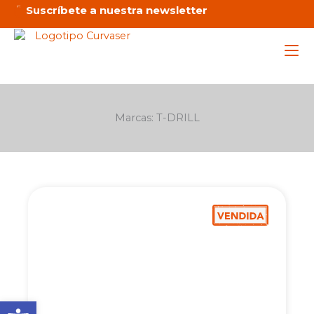
Ir
Suscríbete a nuestra newsletter
al
contenido
Maq
Marcas: T-DRILL
Ser
Emp
Not
C
Abrir barra de herramienta