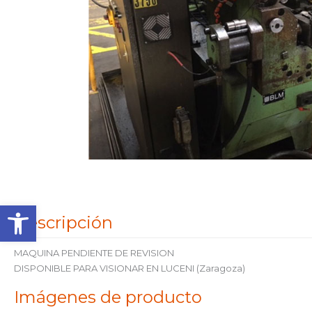
Abrir barra de herramienta
Descripción
MAQUINA PENDIENTE DE REVISION
DISPONIBLE PARA VISIONAR EN LUCENI (Zaragoza)
Imágenes de producto