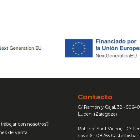
Contacto
C/ Ramón y Cajal, 32 - 50640
Luceni (Zaragoza)
 trabajar con nosotros?
Pol. Ind. Sant Vicenç - C/ Ferr
nes de venta
nave 6 - 08755 Castellbisbal