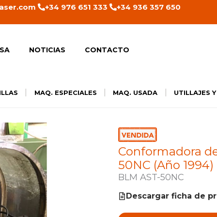
aser.com
+34 976 651 333
+34 936 357 650
SA
NOTICIAS
CONTACTO
|
|
|
ILLAS
MAQ. ESPECIALES
MAQ. USADA
UTILLAJES 
Conformadora d
50NC (Año 1994)
BLM AST-50NC
Descargar ficha de p