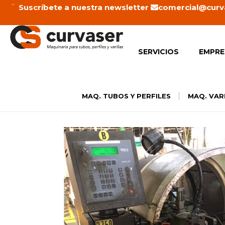
Ir
Suscríbete a nuestra newsletter
comercial@curv
al
contenido
SERVICIOS
EMPRE
|
MAQ. TUBOS Y PERFILES
MAQ. VAR