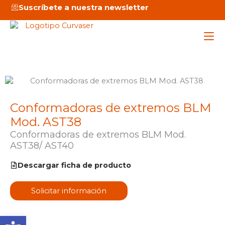
Ir
Suscríbete a nuestra newsletter
al
contenido
Maq
Conformadoras de extremos BLM
Ser
Mod. AST38
Emp
Conformadoras de extremos BLM Mod.
AST38/ AST40
Not
Descargar ficha de producto
Solicitar información
C
Abrir barra de herramienta