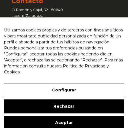
Contacto
C/ Ramón y Cajal, 32 - 50640
Luceni (Zaragoza)
Pol. Ind. Sant Vicenç - C/ Ferralla, 41
Utilizamos cookies propias y de terceros con fines analíticos
nave 6 - 08755 Castellbisbal
y para mostrarte publicidad personalizada en función de un
(Barcelona)
perfil elaborado a partir de tus hábitos de navegación.
Puedes personalizar tus preferencias pulsando en
atencionalcliente@curvaser.com
"Configurar", aceptar todas las cookies haciendo clic en
"Aceptar", o rechazarlas seleccionando "Rechazar". Para más
+34 976 651 333 / 93 635 76 50
información consulta nuestra
Política de Privacidad y
CONTACTAR
Cookies
.
Legal
Configurar
Accesibilidad
Mapa web
Rechazar
Aceptar
Copyright © 2026 Curvaser