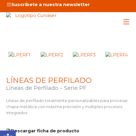
Ir
Suscríbete a nuestra newsletter
al
contenido
Maq
Ser
LÍNEAS DE PERFILADO
Emp
Líneas de Perfilado – Serie PF
Not
Líneas de perfilado totalmente personalizables para procesar
chapa metálica con máxima precisión y múltiples procesos
integrados.
C
Abrir barra de herramienta
Descargar ficha de producto