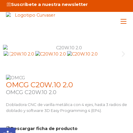
Ir
Suscríbete a nuestra newsletter
al
contenido
Maq
Ser
Emp
OMCG C20W.10 2.0
OMCG C20W.10 2.0
Not
Dobladora CNC de varilla metálica con 4 ejes, hasta 3 radios de
doblado y software 3D Easy Programming 4 (EP4).
C
Abrir barra de herramienta
Descargar ficha de producto