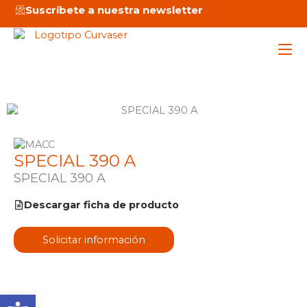
Ir
Suscríbete a nuestra newsletter
al
contenido
Maq
Ser
SPECIAL 390 A
SPECIAL 390 A
Emp
Descargar ficha de producto
Not
Solicitar información
C
Abrir barra de herramienta