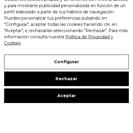
nave 6 - 08755 Castellbisbal
y para mostrarte publicidad personalizada en función de un
(Barcelona)
perfil elaborado a partir de tus hábitos de navegación.
Puedes personalizar tus preferencias pulsando en
atencionalcliente@curvaser.com
"Configurar", aceptar todas las cookies haciendo clic en
"Aceptar", o rechazarlas seleccionando "Rechazar". Para más
+34 976 651 333 / 93 635 76 50
información consulta nuestra
Política de Privacidad y
CONTACTAR
Cookies
.
Legal
Configurar
Accesibilidad
Mapa web
Rechazar
Aceptar
Copyright © 2026 Curvaser
Aviso Legal
Política de Privacidad y Cookies