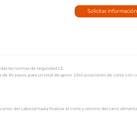
Solicitar información
odas las normas de seguridad CE.
 de 60 pasos, para un total de aprox. 2340 posiciones de corte con c
s
censo del cabezal hasta finalizar el corte y retorno del carro aliment