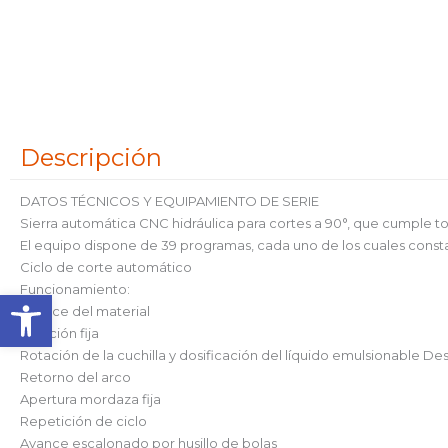
Descripción
DATOS TÉCNICOS Y EQUIPAMIENTO DE SERIE
Sierra automática CNC hidráulica para cortes a 90°, que cumple t
El equipo dispone de 39 programas, cada uno de los cuales consta
Ciclo de corte automático
Funcionamiento:
Abrir barra de herramienta
Avance del material
Sujeción fija
Rotación de la cuchilla y dosificación del líquido emulsionable Des
Retorno del arco
Apertura mordaza fija
Repetición de ciclo
Avance escalonado por husillo de bolas