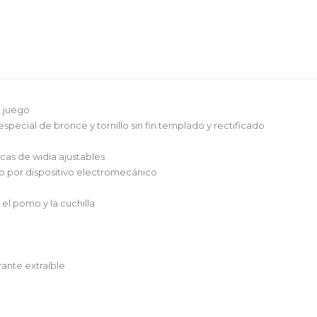
n juego
pecial de bronce y tornillo sin fin templado y rectificado
acas de widia ajustables
do por dispositivo electromecánico
el pomo y la cuchilla
s
rante extraíble