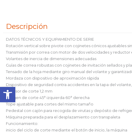
Descripción
DATOS TÉCNICOS Y EQUIPAMIENTO DE SERIE
Rotación vertical sobre pivote con cojinetes cónicos ajustables si
Transmisión por correa con motor de dos velocidades y reductor es
Volantes de inercia de dimensiones adecuadas
Guías de correa robustas con cojinetes de invitación sellados y pl
Tensado de la hoja mediante giro manual del volante y garantiza
Mordaza con dispositivo de aproximación rápida
Dispositivo de seguridad contra accidentes en la tapa del volante, 
Abrir barra de herramienta
Espesor de corte 1,2 mm
Margen de corte 45° izquierda 60° derecha
Tope ajustable para cortes del mismo tamaño
Pedestal con cajón para recogida de virutas y depósito de refrige
Máquina preparada para el desplazamiento con transpaleta
Funcionamiento:
inicio del ciclo de corte mediante el botón de inicio, la máquina