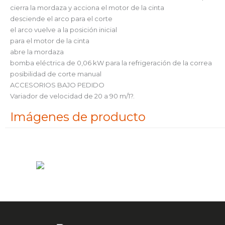
cierra la mordaza y acciona el motor de la cinta
desciende el arco para el corte
el arco vuelve a la posición inicial
para el motor de la cinta
abre la mordaza
bomba eléctrica de 0,06 kW para la refrigeración de la correa
posibilidad de corte manual
ACCESORIOS BAJO PEDIDO
Variador de velocidad de 20 a 90 m/1?.
Imágenes de producto