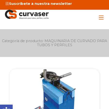
Ir
Suscríbete a nuestra newsletter
al
contenido
Maq
Categoría de producto: MAQUINARIA DE CURVADO PARA
TUBOS Y PERFILES
Ser
Emp
Page
Page
Not
C
Abrir barra de herramienta