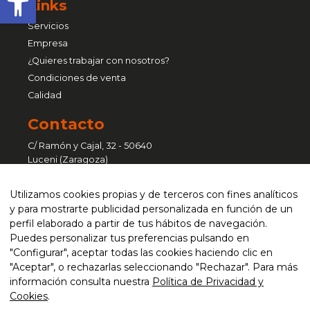
Links
Servicios
Empresa
¿Quieres trabajar con nosotros?
Condiciones de venta
Calidad
Contacto
C/ Ramón y Cajal, 32 - 50640
Luceni (Zaragoza)
Pol. Ind. Sant Vicenç - C/ Ferralla, 41
Utilizamos cookies propias y de terceros con fines analíticos
nave 6 - 08755 Castellbisbal
y para mostrarte publicidad personalizada en función de un
(Barcelona)
perfil elaborado a partir de tus hábitos de navegación.
Puedes personalizar tus preferencias pulsando en
atencionalcliente@curvaser.com
"Configurar", aceptar todas las cookies haciendo clic en
"Aceptar", o rechazarlas seleccionando "Rechazar". Para más
+34 976 651 333 / 93 635 76 50
información consulta nuestra
Política de Privacidad y
CONTACTAR
Cookies
.