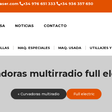
aser.com
+34 976 651 333
+34 936 357 650
SA
NOTICIAS
CONTACTO
|
|
|
ILLAS
MAQ. ESPECIALES
MAQ. USADA
UTILLAJES 
doras multirradio full el
« Curvadoras multiradio
Full electric