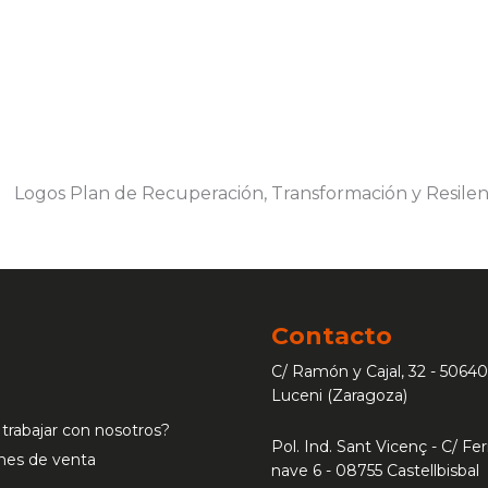
Contacto
C/ Ramón y Cajal, 32 - 50640
Luceni (Zaragoza)
 trabajar con nosotros?
Pol. Ind. Sant Vicenç - C/ Ferr
nes de venta
nave 6 - 08755 Castellbisbal