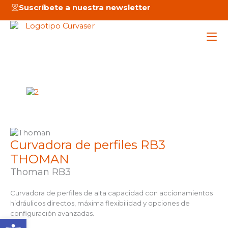
Ir
Suscríbete a nuestra newsletter
al
contenido
Maq
Ser
Emp
Curvadora de perfiles RB3
THOMAN
Not
Thoman RB3
Curvadora de perfiles de alta capacidad con accionamientos
hidráulicos directos, máxima flexibilidad y opciones de
configuración avanzadas.
C
Abrir barra de herramienta