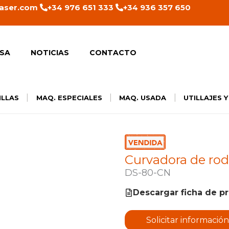
aser.com
+34 976 651 333
+34 936 357 650
SA
NOTICIAS
CONTACTO
|
|
|
ILLAS
MAQ. ESPECIALES
MAQ. USADA
UTILLAJES 
Curvadora de rod
DS-80-CN
Descargar ficha de p
Solicitar información