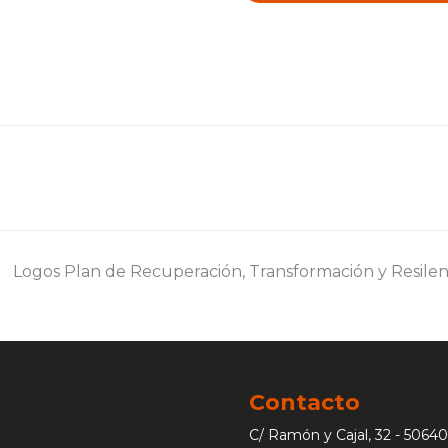
s
Contacto
C/ Ramón y Cajal, 32 - 50640