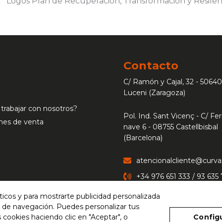
Contacto
C/ Ramón y Cajal, 32 - 50640
Luceni (Zaragoza)
 trabajar con nosotros?
Pol. Ind. Sant Vicenç - C/ Ferr
nes de venta
nave 6 - 08755 Castellbisbal
(Barcelona)
atencionalcliente@curv
+34 976 651 333 / 93 635
íticos y para mostrarte publicidad personalizada
CONTACTAR
os de navegación. Puedes personalizar tus
 cookies haciendo clic en "Aceptar", o
Config