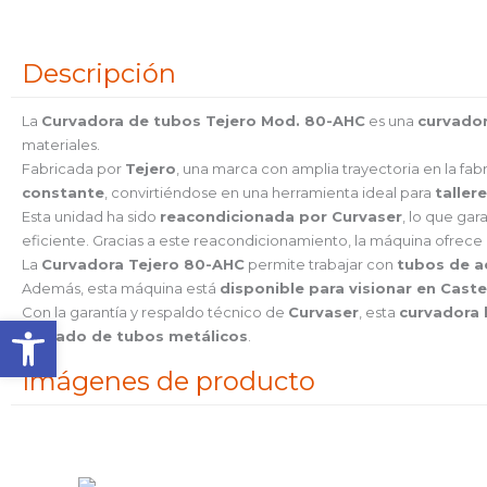
Descripción
La
Curvadora de tubos Tejero Mod. 80-AHC
es una
curvador
materiales.
Fabricada por
Tejero
, una marca con amplia trayectoria en la fab
constante
, convirtiéndose en una herramienta ideal para
taller
Esta unidad ha sido
reacondicionada por Curvaser
, lo que gar
eficiente. Gracias a este reacondicionamiento, la máquina ofrece
La
Curvadora Tejero 80-AHC
permite trabajar con
tubos de ac
Además, esta máquina está
disponible para visionar en Caste
Con la garantía y respaldo técnico de
Curvaser
, esta
curvadora 
Abrir barra de herramienta
curvado de tubos metálicos
.
Imágenes de producto