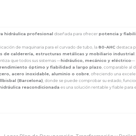
a hidráulica profesional
diseñada para ofrecer
potencia y fiabil
ricación de maquinaria para el curvado de tubo, la
80-AHC
destaca p
es de calderería, estructuras metálicas y mobiliario industrial
.
antiza que todos sus sistemas —
hidráulico, mecánico y eléctrico
— 
rendimiento óptimo y fiabilidad a largo plazo
, comparable al 
ero, acero inoxidable, aluminio o cobre
, ofreciendo una excele
llbisbal (Barcelona)
, donde se puede comprobar su estado, funcion
hidráulica reacondicionada
es una solución rentable y fiable par
s