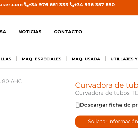
aser.com
+34 976 651 333
+34 936 357 650
SA
NOTICIAS
CONTACTO
|
|
|
ILLAS
MAQ. ESPECIALES
MAQ. USADA
UTILLAJES 
Curvadora de t
Curvadora de tubos 
Descargar ficha de p
Solicitar información