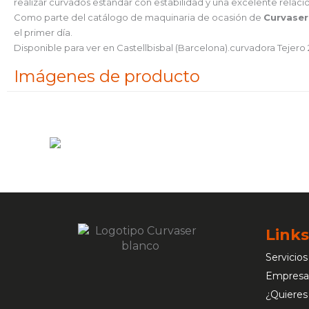
realizar curvados estándar con estabilidad y una excelente relaci
Como parte del catálogo de maquinaria de ocasión de
Curvaser
el primer día.
Disponible para ver en Castellbisbal (Barcelona).curvadora Tejero 
Imágenes de producto
Links
Servicios
Empresa
¿Quieres