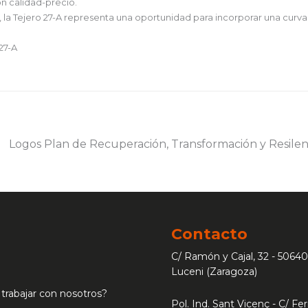
ón calidad-precio.
, la Tejero 27-A representa una oportunidad para incorporar una curva
27-A
Contacto
C/ Ramón y Cajal, 32 - 50640
Luceni (Zaragoza)
 trabajar con nosotros?
Pol. Ind. Sant Vicenç - C/ Ferr