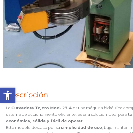
Abrir barra de herramienta
Descripción
La
Curvadora Tejero Mod. 27-A
es una máquina hidráulica comp
sistema de accionamiento eficiente, es una solución ideal para
ta
económica, sólida y fácil de operar
.
Este modelo destaca por su
simplicidad de uso
, bajo mantenim