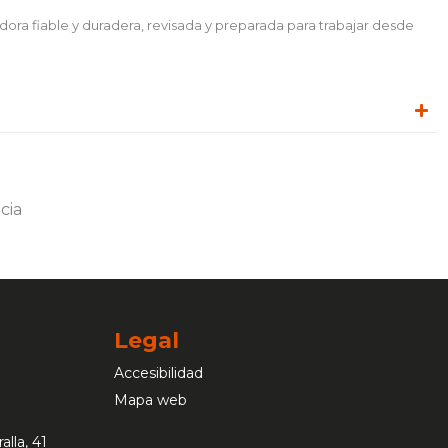
dora fiable y duradera, revisada y preparada para trabajar desde
Legal
Accesibilidad
Mapa web
alla, 41