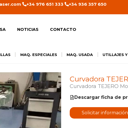
aser.com
+34 976 651 333
+34 936 357 650
SA
NOTICIAS
CONTACTO
|
|
|
ILLAS
MAQ. ESPECIALES
MAQ. USADA
UTILLAJES 
Curvadora TEJER
Curvadora TEJERO Mod
Descargar ficha de p
Solicitar información