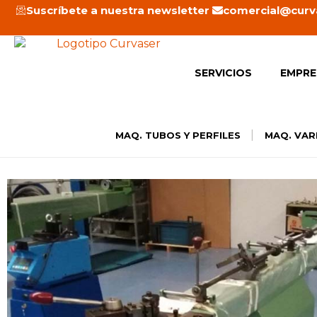
Ir
Suscríbete a nuestra newsletter
comercial@curv
al
contenido
SERVICIOS
EMPRE
|
MAQ. TUBOS Y PERFILES
MAQ. VAR