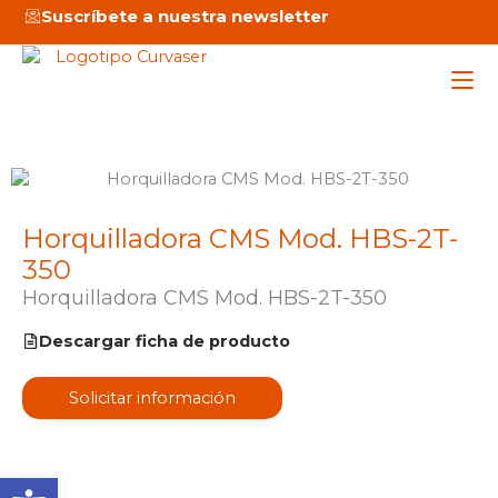
Ir
Suscríbete a nuestra newsletter
al
contenido
Maq
Horquilladora CMS Mod. HBS-2T-
Ser
350
Emp
Horquilladora CMS Mod. HBS-2T-350
Descargar ficha de producto
Not
Solicitar información
C
Abrir barra de herramienta