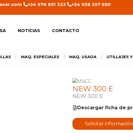
aser.com
+34 976 651 333
+34 936 357 650
SA
NOTICIAS
CONTACTO
|
|
|
ILLAS
MAQ. ESPECIALES
MAQ. USADA
UTILLAJES 
NEW 300 E
NEW 300 E
Descargar ficha de p
Solicitar información