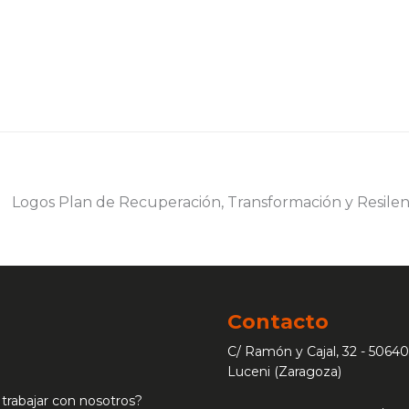
Contacto
C/ Ramón y Cajal, 32 - 50640
Luceni (Zaragoza)
 trabajar con nosotros?