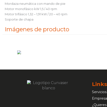
Mordaza neumática con mando de pie
Motor monofásico kW 1,5 / 40 rpm
Motor trifásico 1,32 – 1,91 kW / 20 – 40 rpm
Soporte de chapa
Imágenes de producto
Links
Servicios
Empresa
¿Quieres