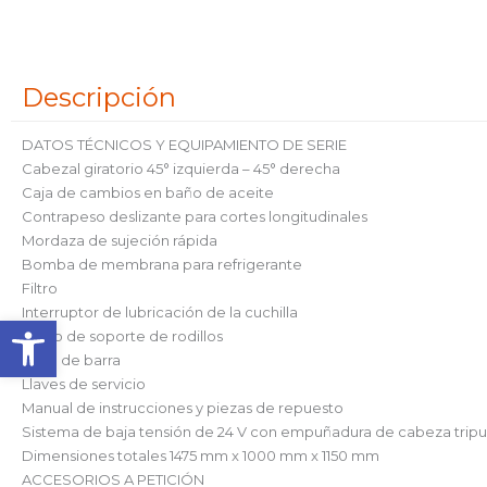
Descripción
DATOS TÉCNICOS Y EQUIPAMIENTO DE SERIE
Cabezal giratorio 45° izquierda – 45° derecha
Caja de cambios en baño de aceite
Contrapeso deslizante para cortes longitudinales
Mordaza de sujeción rápida
Bomba de membrana para refrigerante
Filtro
Interruptor de lubricación de la cuchilla
Abrir barra de herramienta
Brazo de soporte de rodillos
Tope de barra
Llaves de servicio
Manual de instrucciones y piezas de repuesto
Sistema de baja tensión de 24 V con empuñadura de cabeza trip
Dimensiones totales 1475 mm x 1000 mm x 1150 mm
ACCESORIOS A PETICIÓN