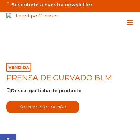
Ir
Suscríbete a nuestra newsletter
al
contenido
Maq
Ser
PRENSA DE CURVADO BLM
Emp
Descargar ficha de producto
Not
Solicitar información
C
Abrir barra de herramienta