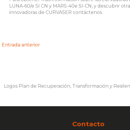
LUNA-60/e SI CN y MARS-40e SI-CN, y descubrir otra
innovadoras de CURVASER contáctenos.
←
Entrada anterior
Contacto