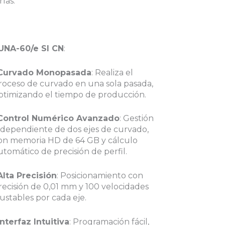
ías.
UNA-60/e SI CN
:
Curvado Monopasada
: Realiza el
roceso de curvado en una sola pasada,
ptimizando el tiempo de producción.
Control Numérico Avanzado
: Gestión
ndependiente de dos ejes de curvado,
on memoria HD de 64 GB y cálculo
utomático de precisión de perfil.
Alta Precisión
: Posicionamiento con
recisión de 0,01 mm y 100 velocidades
justables por cada eje.
Interfaz Intuitiva
: Programación fácil,