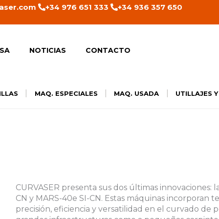
aser.com
+34 976 651 333
+34 936 357 650
SA
NOTICIAS
CONTACTO
|
|
|
ILLAS
MAQ. ESPECIALES
MAQ. USADA
UTILLAJES 
CURVASER presenta sus dos últimas innovaciones: la
CN y MARS-40e SI-CN. Estas máquinas incorporan te
precisión, eficiencia y versatilidad en el curvado de 