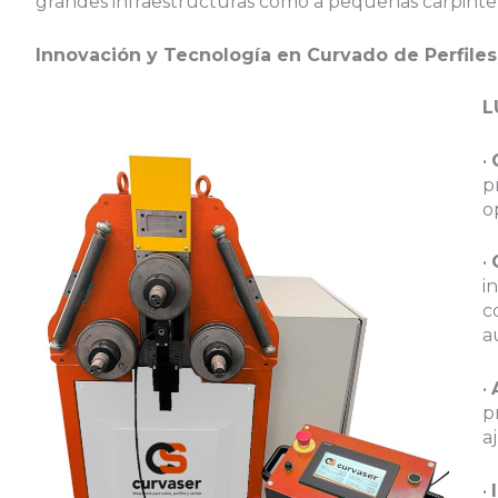
grandes infraestructuras como a pequeñas carpinter
Innovación y Tecnología en Curvado de Perfiles
L
•
p
o
•
i
c
s
a
•
p
a
•