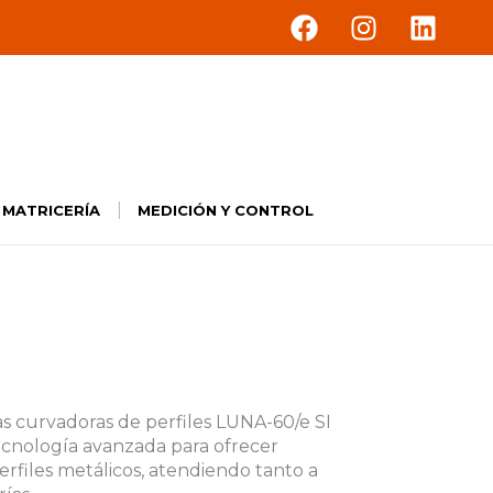
F
I
L
a
n
i
c
s
n
e
t
k
b
a
e
o
g
d
o
r
i
k
a
n
|
Y MATRICERÍA
MEDICIÓN Y CONTROL
m
s curvadoras de perfiles LUNA-60/e SI
cnología avanzada para ofrecer
perfiles metálicos, atendiendo tanto a