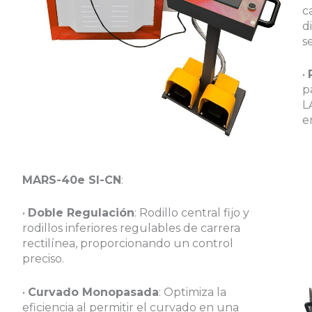
c
d
s
•
p
L
e
MARS-40e SI-CN
:
•
Doble Regulación
: Rodillo central fijo y
rodillos inferiores regulables de carrera
rectilínea, proporcionando un control
preciso.
•
Curvado Monopasada
: Optimiza la
eficiencia al permitir el curvado en una