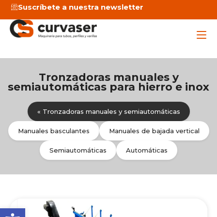
Ir
Suscríbete a nuestra newsletter
al
contenido
Tronzadoras manuales y
Maq
semiautomáticas para hierro e inox
Ser
« Tronzadoras manuales y semiautomáticas
Emp
Manuales basculantes
Manuales de bajada vertical
Semiautomáticas
Automáticas
Not
P
P
P
C
Abrir barra de herramienta
a
a
a