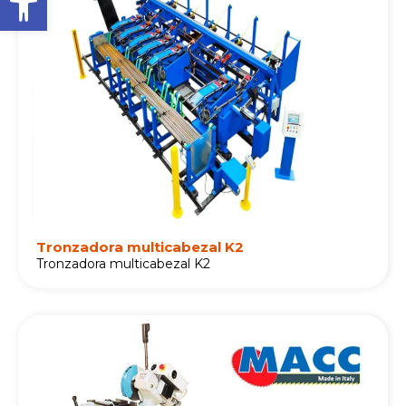
g
g
g
e
e
e
Tronzadora multicabezal K2
Tronzadora multicabezal K2